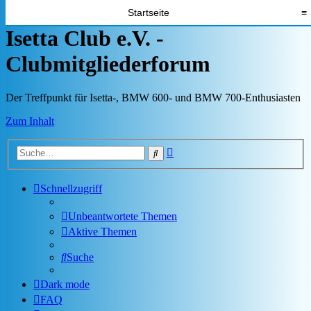
Startseite
≡
Isetta Club e.V. -
Clubmitgliederforum
Der Treffpunkt für Isetta-, BMW 600- und BMW 700-Enthusiasten
Zum Inhalt
Erweiterte
Suche
Suche
Schnellzugriff
Unbeantwortete Themen
Aktive Themen
Suche
Dark mode
FAQ