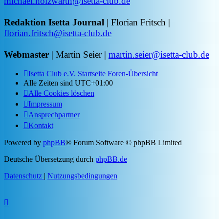
michael.holzwarth@isetta-club.de
Redaktion Isetta Journal
| Florian Fritsch |
florian.fritsch@isetta-club.de
Webmaster
| Martin Seier |
martin.seier@isetta-club.de
Isetta Club e.V. Startseite
Foren-Übersicht
Alle Zeiten sind
UTC+01:00
Alle Cookies löschen
Impressum
Ansprechpartner
Kontakt
Powered by
phpBB
® Forum Software © phpBB Limited
Deutsche Übersetzung durch
phpBB.de
Datenschutz
|
Nutzungsbedingungen