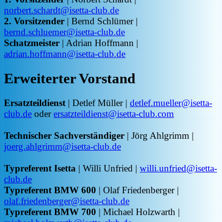
norbert.schardt@isetta-club.de
2. Vorsitzender
| Bernd Schlümer |
bernd.schluemer@isetta-club.de
Schatzmeister
| Adrian Hoffmann |
adrian.hoffmann@isetta-club.de
Erweiterter Vorstand
Ersatzteildienst
| Detlef Müller |
detlef.mueller@isetta-
club.de
oder
ersatzteildienst@isetta-club.com
Technischer Sachverständiger
| Jörg Ahlgrimm |
joerg.ahlgrimm@isetta-club.de
Typreferent Isetta
| Willi Unfried |
willi.unfried@isetta-
club.de
Typreferent BMW 600
| Olaf Friedenberger |
olaf.friedenberger@isetta-club.de
Typreferent BMW 700
| Michael Holzwarth |