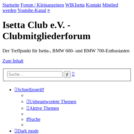
Startseite
Forum / Kleinanzeigen
WIKIsetta
Kontakt
Mitglied
werden
Youtube-Kanal
≡
Isetta Club e.V. -
Clubmitgliederforum
Der Treffpunkt für Isetta-, BMW 600- und BMW 700-Enthusiasten
Zum Inhalt
Erweiterte
Suche
Suche
Schnellzugriff
Unbeantwortete Themen
Aktive Themen
Suche
Dark mode