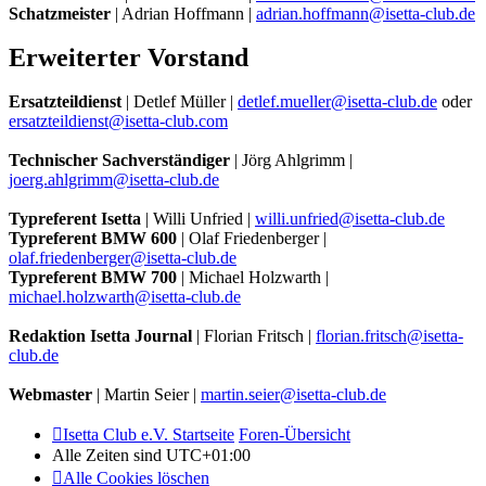
Schatzmeister
| Adrian Hoffmann |
adrian.hoffmann@isetta-club.de
Erweiterter Vorstand
Ersatzteildienst
| Detlef Müller |
detlef.mueller@isetta-club.de
oder
ersatzteildienst@isetta-club.com
Technischer Sachverständiger
| Jörg Ahlgrimm |
joerg.ahlgrimm@isetta-club.de
Typreferent Isetta
| Willi Unfried |
willi.unfried@isetta-club.de
Typreferent BMW 600
| Olaf Friedenberger |
olaf.friedenberger@isetta-club.de
Typreferent BMW 700
| Michael Holzwarth |
michael.holzwarth@isetta-club.de
Redaktion Isetta Journal
| Florian Fritsch |
florian.fritsch@isetta-
club.de
Webmaster
| Martin Seier |
martin.seier@isetta-club.de
Isetta Club e.V. Startseite
Foren-Übersicht
Alle Zeiten sind
UTC+01:00
Alle Cookies löschen