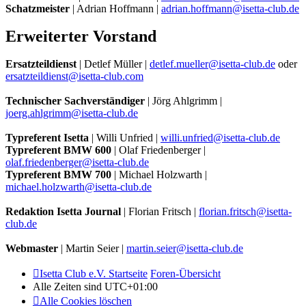
Schatzmeister
| Adrian Hoffmann |
adrian.hoffmann@isetta-club.de
Erweiterter Vorstand
Ersatzteildienst
| Detlef Müller |
detlef.mueller@isetta-club.de
oder
ersatzteildienst@isetta-club.com
Technischer Sachverständiger
| Jörg Ahlgrimm |
joerg.ahlgrimm@isetta-club.de
Typreferent Isetta
| Willi Unfried |
willi.unfried@isetta-club.de
Typreferent BMW 600
| Olaf Friedenberger |
olaf.friedenberger@isetta-club.de
Typreferent BMW 700
| Michael Holzwarth |
michael.holzwarth@isetta-club.de
Redaktion Isetta Journal
| Florian Fritsch |
florian.fritsch@isetta-
club.de
Webmaster
| Martin Seier |
martin.seier@isetta-club.de
Isetta Club e.V. Startseite
Foren-Übersicht
Alle Zeiten sind
UTC+01:00
Alle Cookies löschen