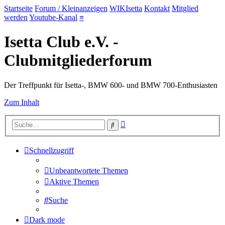
Startseite
Forum / Kleinanzeigen
WIKIsetta
Kontakt
Mitglied
werden
Youtube-Kanal
≡
Isetta Club e.V. -
Clubmitgliederforum
Der Treffpunkt für Isetta-, BMW 600- und BMW 700-Enthusiasten
Zum Inhalt
Erweiterte
Suche
Suche
Schnellzugriff
Unbeantwortete Themen
Aktive Themen
Suche
Dark mode