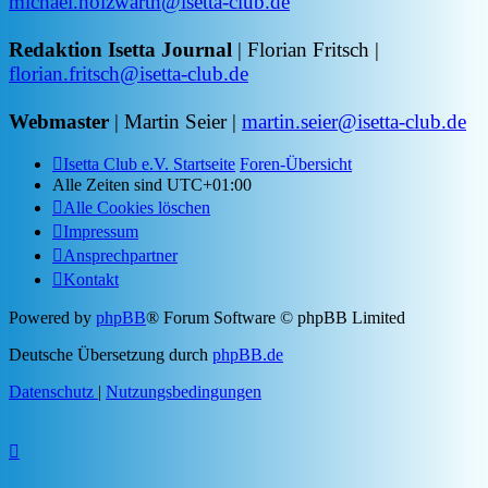
michael.holzwarth@isetta-club.de
Redaktion Isetta Journal
| Florian Fritsch |
florian.fritsch@isetta-club.de
Webmaster
| Martin Seier |
martin.seier@isetta-club.de
Isetta Club e.V. Startseite
Foren-Übersicht
Alle Zeiten sind
UTC+01:00
Alle Cookies löschen
Impressum
Ansprechpartner
Kontakt
Powered by
phpBB
® Forum Software © phpBB Limited
Deutsche Übersetzung durch
phpBB.de
Datenschutz
|
Nutzungsbedingungen