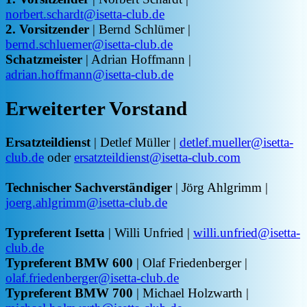
norbert.schardt@isetta-club.de
2. Vorsitzender
| Bernd Schlümer |
bernd.schluemer@isetta-club.de
Schatzmeister
| Adrian Hoffmann |
adrian.hoffmann@isetta-club.de
Erweiterter Vorstand
Ersatzteildienst
| Detlef Müller |
detlef.mueller@isetta-
club.de
oder
ersatzteildienst@isetta-club.com
Technischer Sachverständiger
| Jörg Ahlgrimm |
joerg.ahlgrimm@isetta-club.de
Typreferent Isetta
| Willi Unfried |
willi.unfried@isetta-
club.de
Typreferent BMW 600
| Olaf Friedenberger |
olaf.friedenberger@isetta-club.de
Typreferent BMW 700
| Michael Holzwarth |