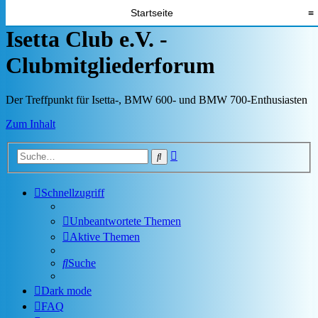
Startseite
≡
Isetta Club e.V. -
Clubmitgliederforum
Der Treffpunkt für Isetta-, BMW 600- und BMW 700-Enthusiasten
Zum Inhalt
Erweiterte
Suche
Suche
Schnellzugriff
Unbeantwortete Themen
Aktive Themen
Suche
Dark mode
FAQ