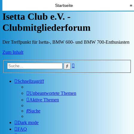
Startseite
≡
Isetta Club e.V. -
Clubmitgliederforum
Der Treffpunkt für Isetta-, BMW 600- und BMW 700-Enthusiasten
Zum Inhalt
Erweiterte
Suche
Suche
Schnellzugriff
Unbeantwortete Themen
Aktive Themen
Suche
Dark mode
FAQ