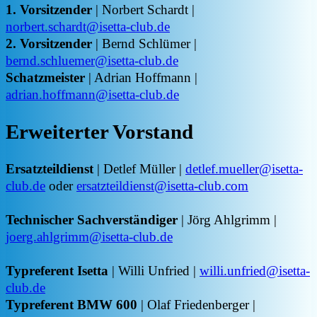
1. Vorsitzender
| Norbert Schardt |
norbert.schardt@isetta-club.de
2. Vorsitzender
| Bernd Schlümer |
bernd.schluemer@isetta-club.de
Schatzmeister
| Adrian Hoffmann |
adrian.hoffmann@isetta-club.de
Erweiterter Vorstand
Ersatzteildienst
| Detlef Müller |
detlef.mueller@isetta-
club.de
oder
ersatzteildienst@isetta-club.com
Technischer Sachverständiger
| Jörg Ahlgrimm |
joerg.ahlgrimm@isetta-club.de
Typreferent Isetta
| Willi Unfried |
willi.unfried@isetta-
club.de
Typreferent BMW 600
| Olaf Friedenberger |