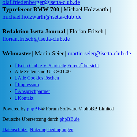
olaf.friedenberger@isetta-club.de
Typreferent BMW 700
| Michael Holzwarth |
michael.holzwarth@isetta-club.de
Redaktion Isetta Journal
| Florian Fritsch |
florian.fritsch@isetta-club.de
Webmaster
| Martin Seier |
martin.seier@isetta-club.de
Isetta Club e.V. Startseite
Foren-Übersicht
Alle Zeiten sind
UTC+01:00
Alle Cookies löschen
Impressum
Ansprechpartner
Kontakt
Powered by
phpBB
® Forum Software © phpBB Limited
Deutsche Übersetzung durch
phpBB.de
Datenschutz
|
Nutzungsbedingungen