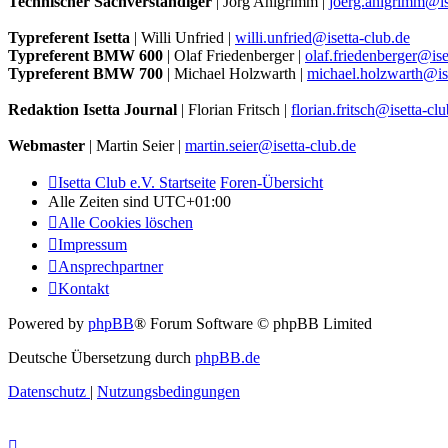
Technischer Sachverständiger
| Jörg Ahlgrimm |
joerg.ahlgrimm@is
Typreferent Isetta
| Willi Unfried |
willi.unfried@isetta-club.de
Typreferent BMW 600
| Olaf Friedenberger |
olaf.friedenberger@ise
Typreferent BMW 700
| Michael Holzwarth |
michael.holzwarth@ise
Redaktion Isetta Journal
| Florian Fritsch |
florian.fritsch@isetta-cl
Webmaster
| Martin Seier |
martin.seier@isetta-club.de
Isetta Club e.V. Startseite
Foren-Übersicht
Alle Zeiten sind
UTC+01:00
Alle Cookies löschen
Impressum
Ansprechpartner
Kontakt
Powered by
phpBB
® Forum Software © phpBB Limited
Deutsche Übersetzung durch
phpBB.de
Datenschutz
|
Nutzungsbedingungen