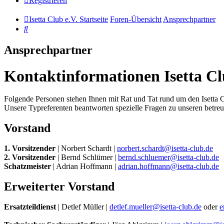
Registrieren
Isetta Club e.V. Startseite
Foren-Übersicht
Ansprechpartner
Suche
Ansprechpartner
Kontaktinformationen Isetta Cl
Folgende Personen stehen Ihnen mit Rat und Tat rund um den Isetta C
Unsere Typreferenten beantworten spezielle Fragen zu unseren betre
Vorstand
1. Vorsitzender
| Norbert Schardt |
norbert.schardt@isetta-club.de
2. Vorsitzender
| Bernd Schlümer |
bernd.schluemer@isetta-club.de
Schatzmeister
| Adrian Hoffmann |
adrian.hoffmann@isetta-club.de
Erweiterter Vorstand
Ersatzteildienst
| Detlef Müller |
detlef.mueller@isetta-club.de
oder
e