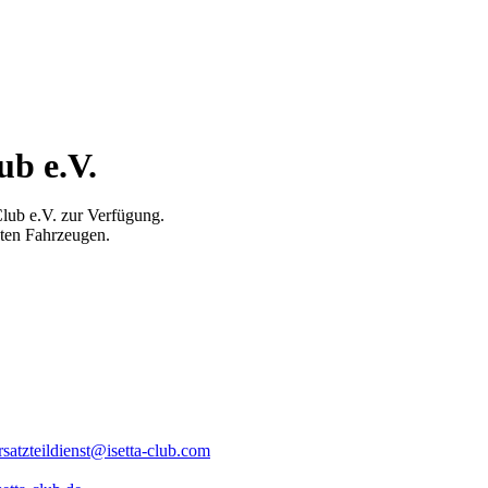
ub e.V.
lub e.V. zur Verfügung.
uten Fahrzeugen.
rsatzteildienst@isetta-club.com