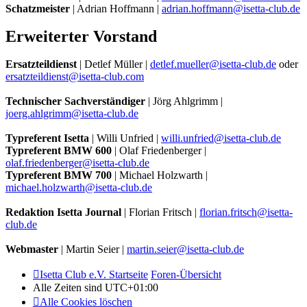
Schatzmeister
| Adrian Hoffmann |
adrian.hoffmann@isetta-club.de
Erweiterter Vorstand
Ersatzteildienst
| Detlef Müller |
detlef.mueller@isetta-club.de
oder
ersatzteildienst@isetta-club.com
Technischer Sachverständiger
| Jörg Ahlgrimm |
joerg.ahlgrimm@isetta-club.de
Typreferent Isetta
| Willi Unfried |
willi.unfried@isetta-club.de
Typreferent BMW 600
| Olaf Friedenberger |
olaf.friedenberger@isetta-club.de
Typreferent BMW 700
| Michael Holzwarth |
michael.holzwarth@isetta-club.de
Redaktion Isetta Journal
| Florian Fritsch |
florian.fritsch@isetta-
club.de
Webmaster
| Martin Seier |
martin.seier@isetta-club.de
Isetta Club e.V. Startseite
Foren-Übersicht
Alle Zeiten sind
UTC+01:00
Alle Cookies löschen