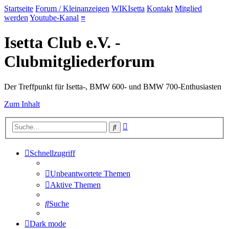
Startseite
Forum / Kleinanzeigen
WIKIsetta
Kontakt
Mitglied
werden
Youtube-Kanal
≡
Isetta Club e.V. -
Clubmitgliederforum
Der Treffpunkt für Isetta-, BMW 600- und BMW 700-Enthusiasten
Zum Inhalt
Erweiterte
Suche
Suche
Schnellzugriff
Unbeantwortete Themen
Aktive Themen
Suche
Dark mode