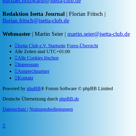
michael.holzwarth@isetta-club.de
Redaktion Isetta Journal
| Florian Fritsch |
florian.fritsch@isetta-club.de
Webmaster
| Martin Seier |
martin.seier@isetta-club.de
Isetta Club e.V. Startseite
Foren-Übersicht
Alle Zeiten sind
UTC+01:00
Alle Cookies löschen
Impressum
Ansprechpartner
Kontakt
Powered by
phpBB
® Forum Software © phpBB Limited
Deutsche Übersetzung durch
phpBB.de
Datenschutz
|
Nutzungsbedingungen