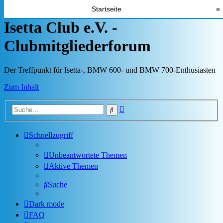
Startseite
≡
Isetta Club e.V. -
Clubmitgliederforum
Der Treffpunkt für Isetta-, BMW 600- und BMW 700-Enthusiasten
Zum Inhalt
Erweiterte
Suche
Suche
Schnellzugriff
Unbeantwortete Themen
Aktive Themen
Suche
Dark mode
FAQ