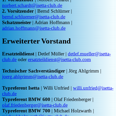
norbert.schardt@isetta-club.de
2. Vorsitzender
| Bernd Schlümer |
bernd.schluemer@isetta-club.de
Schatzmeister
| Adrian Hoffmann |
adrian.hoffmann@isetta-club.de
Erweiterter Vorstand
Ersatzteildienst
| Detlef Müller |
detlef.mueller@isetta-
club.de
oder
ersatzteildienst@isetta-club.com
Technischer Sachverständiger
| Jörg Ahlgrimm |
joerg.ahlgrimm@isetta-club.de
Typreferent Isetta
| Willi Unfried |
willi.unfried@isetta-
club.de
Typreferent BMW 600
| Olaf Friedenberger |
olaf.friedenberger@isetta-club.de
Typreferent BMW 700
| Michael Holzwarth |