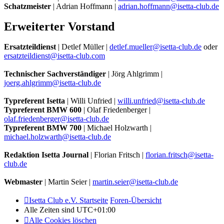
Schatzmeister
| Adrian Hoffmann |
adrian.hoffmann@isetta-club.de
Erweiterter Vorstand
Ersatzteildienst
| Detlef Müller |
detlef.mueller@isetta-club.de
oder
ersatzteildienst@isetta-club.com
Technischer Sachverständiger
| Jörg Ahlgrimm |
joerg.ahlgrimm@isetta-club.de
Typreferent Isetta
| Willi Unfried |
willi.unfried@isetta-club.de
Typreferent BMW 600
| Olaf Friedenberger |
olaf.friedenberger@isetta-club.de
Typreferent BMW 700
| Michael Holzwarth |
michael.holzwarth@isetta-club.de
Redaktion Isetta Journal
| Florian Fritsch |
florian.fritsch@isetta-
club.de
Webmaster
| Martin Seier |
martin.seier@isetta-club.de
Isetta Club e.V. Startseite
Foren-Übersicht
Alle Zeiten sind
UTC+01:00
Alle Cookies löschen