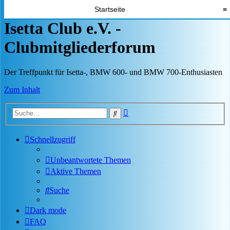
Startseite
≡
Isetta Club e.V. -
Clubmitgliederforum
Der Treffpunkt für Isetta-, BMW 600- und BMW 700-Enthusiasten
Zum Inhalt
Erweiterte
Suche
Suche
Schnellzugriff
Unbeantwortete Themen
Aktive Themen
Suche
Dark mode
FAQ