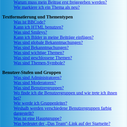
Warum muss mein Beitrag erst freigegeben werden?
Wie markiere ich ein Thema als neu?
Textformatierung und Thementypen
Was ist BBCode?
Kann ich HTML benutzen?
Was sind Smileys?
Kann ich Bilder in meine Beiträge einfügen?
Was sind globale Bekanntmachungen?
Was sind Bekanntmachungen?
Was sind wichtige Themen?
Was sind geschlossene Themen?
Was sind Themen-Symbole?
Benutzer-Stufen und Gruppen
Was sind Administratoren?
Was sind Moderatoren?
Was sind Benutzergruppen?
Wo finde ich die Benutzergruppen und wie trete ich ihnen
bei?
Wie werde ich Gruppenleiter?
Weshalb werden verschiedene Benutzergruppen farbig
dargestellt?
Was ist eine Hauptgruppe?
Was bedeutet der „Das Team“-Link auf der Startseite?