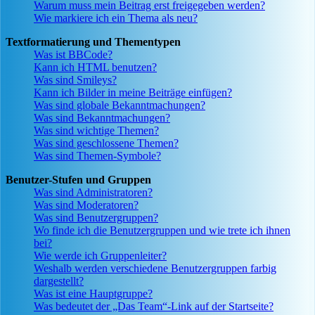
Warum muss mein Beitrag erst freigegeben werden?
Wie markiere ich ein Thema als neu?
Textformatierung und Thementypen
Was ist BBCode?
Kann ich HTML benutzen?
Was sind Smileys?
Kann ich Bilder in meine Beiträge einfügen?
Was sind globale Bekanntmachungen?
Was sind Bekanntmachungen?
Was sind wichtige Themen?
Was sind geschlossene Themen?
Was sind Themen-Symbole?
Benutzer-Stufen und Gruppen
Was sind Administratoren?
Was sind Moderatoren?
Was sind Benutzergruppen?
Wo finde ich die Benutzergruppen und wie trete ich ihnen
bei?
Wie werde ich Gruppenleiter?
Weshalb werden verschiedene Benutzergruppen farbig
dargestellt?
Was ist eine Hauptgruppe?
Was bedeutet der „Das Team“-Link auf der Startseite?