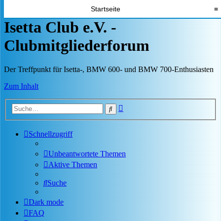
Startseite
≡
Isetta Club e.V. -
Clubmitgliederforum
Der Treffpunkt für Isetta-, BMW 600- und BMW 700-Enthusiasten
Zum Inhalt
Erweiterte
Suche
Suche
Schnellzugriff
Unbeantwortete Themen
Aktive Themen
Suche
Dark mode
FAQ