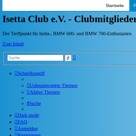
Startseite
F
Isetta Club e.V. - Clubmitglied
Der Treffpunkt für Isetta-, BMW 600- und BMW 700-Enthusiasten
Zum Inhalt
Erweiterte
Suche
Suche
Schnellzugriff
Unbeantwortete Themen
Aktive Themen
Suche
Dark mode
FAQ
Anmelden
Registrieren