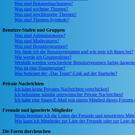
Was sind Bekanntmachungen?
Was sind wichtige Themen?
Was sind geschlossene Themen?
Was sind Themen-Symbole?
Benutzer-Stufen und Gruppen
Was sind Administratoren?
Was sind Moderatoren?
Was sind Benutzergruppen?
Wo finde ich die Benutzergruppen und wie trete ich ihnen bei?
Wie werde ich Gruppenleiter?
Weshalb werden verschiedene Benutzergruppen farbig dargestel
Was ist eine Hauptgruppe?
Was bedeutet der „Das Team“-Link auf der Startseite?
Private Nachrichten
Ich kann keine Privaten Nachrichten verschicken!
Ich bekomme ständig unerwünschte Private Nachrichten!
Ich habe eine Spam-E-Mail von einem Mitglied dieses Forums e
Freunde und ignorierte Mitglieder
Wozu benötige ich die Listen der Freunde und ignorierten Mitg
Wie kann ich Mitglieder zur Liste der Freunde oder zur Liste d
Die Foren durchsuchen