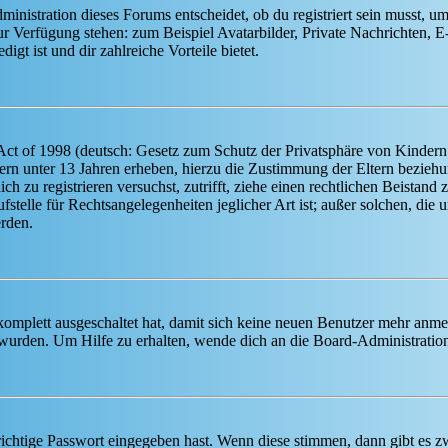
istration dieses Forums entscheidet, ob du registriert sein musst, um Be
zur Verfügung stehen: zum Beispiel Avatarbilder, Private Nachrichten, 
igt ist und dir zahlreiche Vorteile bietet.
t of 1998 (deutsch: Gesetz zum Schutz der Privatsphäre von Kindern i
ern unter 13 Jahren erheben, hierzu die Zustimmung der Eltern bezieh
dich zu registrieren versuchst, zutrifft, ziehe einen rechtlichen Beista
stelle für Rechtsangelegenheiten jeglicher Art ist; außer solchen, die
erden.
 komplett ausgeschaltet hat, damit sich keine neuen Benutzer mehr anm
 wurden. Um Hilfe zu erhalten, wende dich an die Board-Administratio
richtige Passwort eingegeben hast. Wenn diese stimmen, dann gibt es