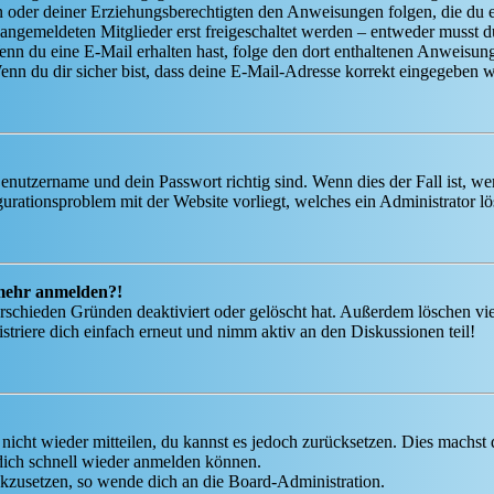
ern oder deiner Erziehungsberechtigten den Anweisungen folgen, die du e
 angemeldeten Mitglieder erst freigeschaltet werden – entweder musst du
. Wenn du eine E-Mail erhalten hast, folge den dort enthaltenen Anweis
nn du dir sicher bist, dass deine E-Mail-Adresse korrekt eingegeben w
Benutzername und dein Passwort richtig sind. Wenn dies der Fall ist, w
igurationsproblem mit der Website vorliegt, welches ein Administrator l
t mehr anmelden?!
rschieden Gründen deaktiviert oder gelöscht hat. Außerdem löschen vie
triere dich einfach erneut und nimm aktiv an den Diskussionen teil!
 nicht wieder mitteilen, du kannst es jedoch zurücksetzen. Dies machs
 dich schnell wieder anmelden können.
ückzusetzen, so wende dich an die Board-Administration.