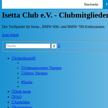
Startseite
F
Isetta Club e.V. - Clubmitglied
Der Treffpunkt für Isetta-, BMW 600- und BMW 700-Enthusiasten
Zum Inhalt
Erweiterte
Suche
Suche
Schnellzugriff
Unbeantwortete Themen
Aktive Themen
Suche
Dark mode
FAQ
Anmelden
Registrieren