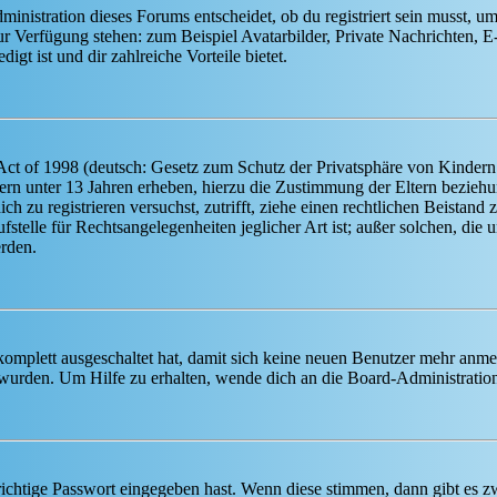
istration dieses Forums entscheidet, ob du registriert sein musst, um Be
zur Verfügung stehen: zum Beispiel Avatarbilder, Private Nachrichten, 
igt ist und dir zahlreiche Vorteile bietet.
t of 1998 (deutsch: Gesetz zum Schutz der Privatsphäre von Kindern i
ern unter 13 Jahren erheben, hierzu die Zustimmung der Eltern bezieh
dich zu registrieren versuchst, zutrifft, ziehe einen rechtlichen Beista
stelle für Rechtsangelegenheiten jeglicher Art ist; außer solchen, die
erden.
 komplett ausgeschaltet hat, damit sich keine neuen Benutzer mehr anm
 wurden. Um Hilfe zu erhalten, wende dich an die Board-Administratio
richtige Passwort eingegeben hast. Wenn diese stimmen, dann gibt es