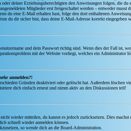
ern oder deiner Erziehungsberechtigten den Anweisungen folgen, die du e
 angemeldeten Mitglieder erst freigeschaltet werden – entweder musst du
. Wenn du eine E-Mail erhalten hast, folge den dort enthaltenen Anweis
nn du dir sicher bist, dass deine E-Mail-Adresse korrekt eingegeben w
Benutzername und dein Passwort richtig sind. Wenn dies der Fall ist, w
igurationsproblem mit der Website vorliegt, welches ein Administrator l
t mehr anmelden?!
rschieden Gründen deaktiviert oder gelöscht hat. Außerdem löschen vie
triere dich einfach erneut und nimm aktiv an den Diskussionen teil!
 nicht wieder mitteilen, du kannst es jedoch zurücksetzen. Dies machs
 dich schnell wieder anmelden können.
ückzusetzen, so wende dich an die Board-Administration.