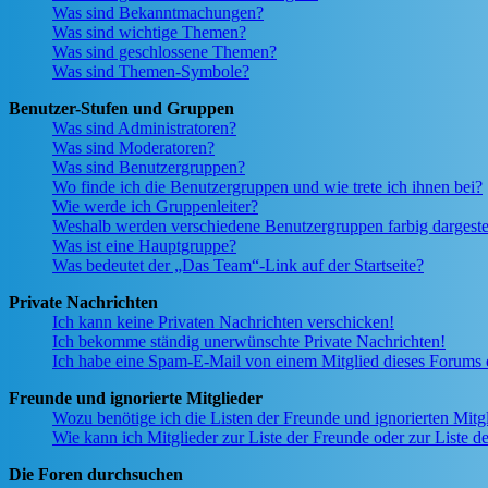
Was sind Bekanntmachungen?
Was sind wichtige Themen?
Was sind geschlossene Themen?
Was sind Themen-Symbole?
Benutzer-Stufen und Gruppen
Was sind Administratoren?
Was sind Moderatoren?
Was sind Benutzergruppen?
Wo finde ich die Benutzergruppen und wie trete ich ihnen bei?
Wie werde ich Gruppenleiter?
Weshalb werden verschiedene Benutzergruppen farbig dargestel
Was ist eine Hauptgruppe?
Was bedeutet der „Das Team“-Link auf der Startseite?
Private Nachrichten
Ich kann keine Privaten Nachrichten verschicken!
Ich bekomme ständig unerwünschte Private Nachrichten!
Ich habe eine Spam-E-Mail von einem Mitglied dieses Forums e
Freunde und ignorierte Mitglieder
Wozu benötige ich die Listen der Freunde und ignorierten Mitg
Wie kann ich Mitglieder zur Liste der Freunde oder zur Liste d
Die Foren durchsuchen