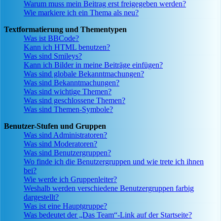
Warum muss mein Beitrag erst freigegeben werden?
Wie markiere ich ein Thema als neu?
Textformatierung und Thementypen
Was ist BBCode?
Kann ich HTML benutzen?
Was sind Smileys?
Kann ich Bilder in meine Beiträge einfügen?
Was sind globale Bekanntmachungen?
Was sind Bekanntmachungen?
Was sind wichtige Themen?
Was sind geschlossene Themen?
Was sind Themen-Symbole?
Benutzer-Stufen und Gruppen
Was sind Administratoren?
Was sind Moderatoren?
Was sind Benutzergruppen?
Wo finde ich die Benutzergruppen und wie trete ich ihnen
bei?
Wie werde ich Gruppenleiter?
Weshalb werden verschiedene Benutzergruppen farbig
dargestellt?
Was ist eine Hauptgruppe?
Was bedeutet der „Das Team“-Link auf der Startseite?