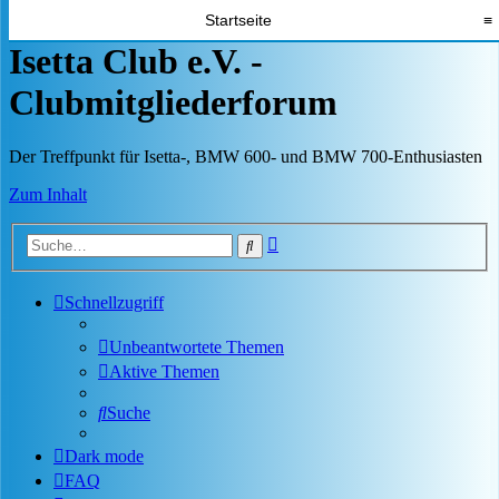
Startseite
≡
Isetta Club e.V. -
Clubmitgliederforum
Der Treffpunkt für Isetta-, BMW 600- und BMW 700-Enthusiasten
Zum Inhalt
Erweiterte
Suche
Suche
Schnellzugriff
Unbeantwortete Themen
Aktive Themen
Suche
Dark mode
FAQ