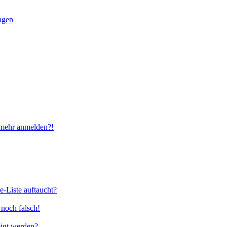
ragen
t mehr anmelden?!
e-Liste auftaucht?
 noch falsch!
eigt werden?