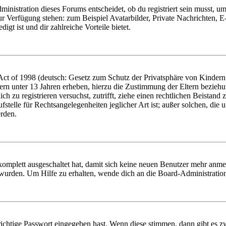
istration dieses Forums entscheidet, ob du registriert sein musst, um Be
zur Verfügung stehen: zum Beispiel Avatarbilder, Private Nachrichten, 
igt ist und dir zahlreiche Vorteile bietet.
t of 1998 (deutsch: Gesetz zum Schutz der Privatsphäre von Kindern i
ern unter 13 Jahren erheben, hierzu die Zustimmung der Eltern bezieh
dich zu registrieren versuchst, zutrifft, ziehe einen rechtlichen Beista
stelle für Rechtsangelegenheiten jeglicher Art ist; außer solchen, die
erden.
 komplett ausgeschaltet hat, damit sich keine neuen Benutzer mehr anm
 wurden. Um Hilfe zu erhalten, wende dich an die Board-Administratio
richtige Passwort eingegeben hast. Wenn diese stimmen, dann gibt es