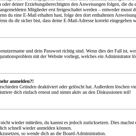
ern oder deiner Erziehungsberechtigten den Anweisungen folgen, die du e
 angemeldeten Mitglieder erst freigeschaltet werden – entweder musst du
. Wenn du eine E-Mail erhalten hast, folge den dort enthaltenen Anweis
nn du dir sicher bist, dass deine E-Mail-Adresse korrekt eingegeben w
Benutzername und dein Passwort richtig sind. Wenn dies der Fall ist, w
igurationsproblem mit der Website vorliegt, welches ein Administrator l
t mehr anmelden?!
rschieden Gründen deaktiviert oder gelöscht hat. Außerdem löschen vie
triere dich einfach erneut und nimm aktiv an den Diskussionen teil!
 nicht wieder mitteilen, du kannst es jedoch zurücksetzen. Dies machs
 dich schnell wieder anmelden können.
ückzusetzen, so wende dich an die Board-Administration.