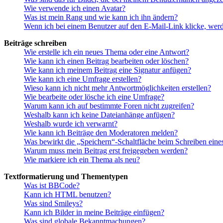
Wie verwende ich einen Avatar?
Was ist mein Rang und wie kann ich ihn ändern?
Wenn ich bei einem Benutzer auf den E-Mail-Link klicke, werd
Beiträge schreiben
Wie erstelle ich ein neues Thema oder eine Antwort?
Wie kann ich einen Beitrag bearbeiten oder löschen?
Wie kann ich meinem Beitrag eine Signatur anfügen?
Wie kann ich eine Umfrage erstellen?
Wieso kann ich nicht mehr Antwortmöglichkeiten erstellen?
Wie bearbeite oder lösche ich eine Umfrage?
Warum kann ich auf bestimmte Foren nicht zugreifen?
Weshalb kann ich keine Dateianhänge anfügen?
Weshalb wurde ich verwarnt?
Wie kann ich Beiträge den Moderatoren melden?
Was bewirkt die „Speichern“-Schaltfläche beim Schreiben eine
Warum muss mein Beitrag erst freigegeben werden?
Wie markiere ich ein Thema als neu?
Textformatierung und Thementypen
Was ist BBCode?
Kann ich HTML benutzen?
Was sind Smileys?
Kann ich Bilder in meine Beiträge einfügen?
Was sind globale Bekanntmachungen?