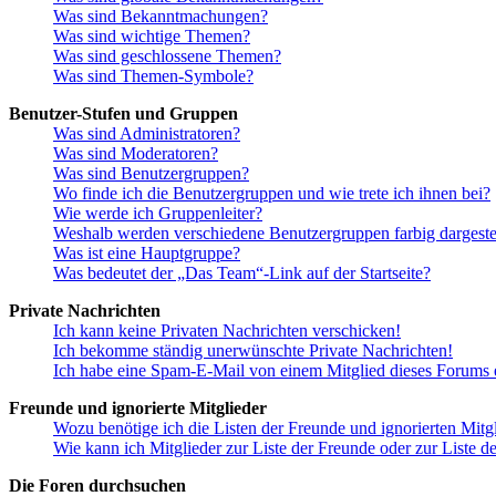
Was sind Bekanntmachungen?
Was sind wichtige Themen?
Was sind geschlossene Themen?
Was sind Themen-Symbole?
Benutzer-Stufen und Gruppen
Was sind Administratoren?
Was sind Moderatoren?
Was sind Benutzergruppen?
Wo finde ich die Benutzergruppen und wie trete ich ihnen bei?
Wie werde ich Gruppenleiter?
Weshalb werden verschiedene Benutzergruppen farbig dargestel
Was ist eine Hauptgruppe?
Was bedeutet der „Das Team“-Link auf der Startseite?
Private Nachrichten
Ich kann keine Privaten Nachrichten verschicken!
Ich bekomme ständig unerwünschte Private Nachrichten!
Ich habe eine Spam-E-Mail von einem Mitglied dieses Forums e
Freunde und ignorierte Mitglieder
Wozu benötige ich die Listen der Freunde und ignorierten Mitg
Wie kann ich Mitglieder zur Liste der Freunde oder zur Liste d
Die Foren durchsuchen