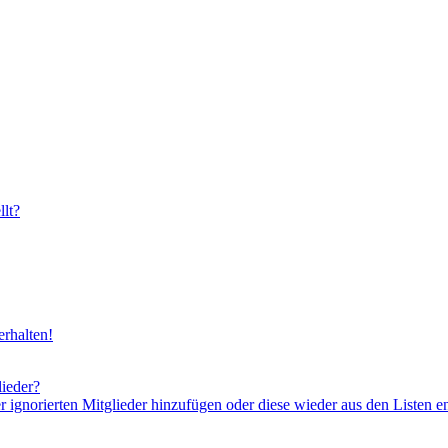
lt?
rhalten!
lieder?
er ignorierten Mitglieder hinzufügen oder diese wieder aus den Listen e