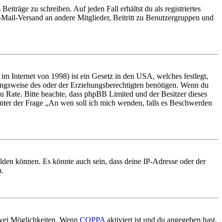
iträge zu schreiben. Auf jeden Fall erhältst du als registriertes
E-Mail-Versand an andere Mitglieder, Beitritt zu Benutzergruppen und
m Internet von 1998) ist ein Gesetz in den USA, welches festlegt,
ungsweise des oder der Erziehungsberechtigten benötigen. Wenn du
nd zu Rate. Bitte beachte, dass phpBB Limited und der Besitzer dieses
 unter der Frage „An wen soll ich mich wenden, falls es Beschwerden
elden können. Es könnte auch sein, dass deine IP-Adresse oder der
n.
 zwei Möglichkeiten. Wenn
COPPA
aktiviert ist und du angegeben hast,