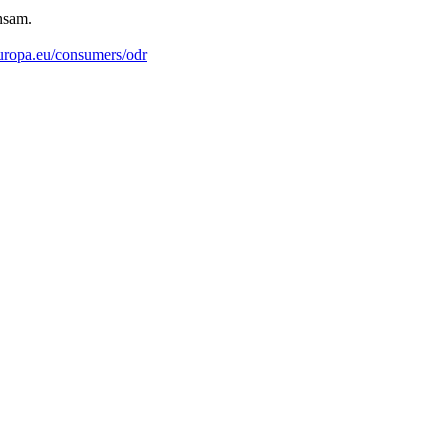
nsam.
ropa.eu/consumers/odr