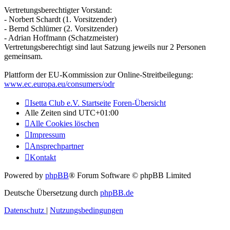
Vertretungsberechtigter Vorstand:
- Norbert Schardt (1. Vorsitzender)
- Bernd Schlümer (2. Vorsitzender)
- Adrian Hoffmann (Schatzmeister)
Vertretungsberechtigt sind laut Satzung jeweils nur 2 Personen
gemeinsam.
Plattform der EU-Kommission zur Online-Streitbeilegung:
www.ec.europa.eu/consumers/odr
Isetta Club e.V. Startseite
Foren-Übersicht
Alle Zeiten sind
UTC+01:00
Alle Cookies löschen
Impressum
Ansprechpartner
Kontakt
Powered by
phpBB
® Forum Software © phpBB Limited
Deutsche Übersetzung durch
phpBB.de
Datenschutz
|
Nutzungsbedingungen