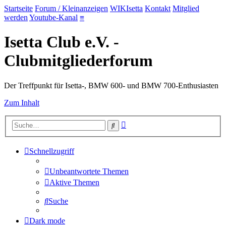
Startseite
Forum / Kleinanzeigen
WIKIsetta
Kontakt
Mitglied
werden
Youtube-Kanal
≡
Isetta Club e.V. -
Clubmitgliederforum
Der Treffpunkt für Isetta-, BMW 600- und BMW 700-Enthusiasten
Zum Inhalt
Erweiterte
Suche
Suche
Schnellzugriff
Unbeantwortete Themen
Aktive Themen
Suche
Dark mode