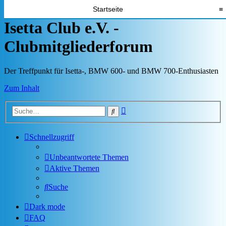
Startseite
≡
Isetta Club e.V. -
Clubmitgliederforum
Der Treffpunkt für Isetta-, BMW 600- und BMW 700-Enthusiasten
Zum Inhalt
Erweiterte
Suche
Suche
Schnellzugriff
Unbeantwortete Themen
Aktive Themen
Suche
Dark mode
FAQ