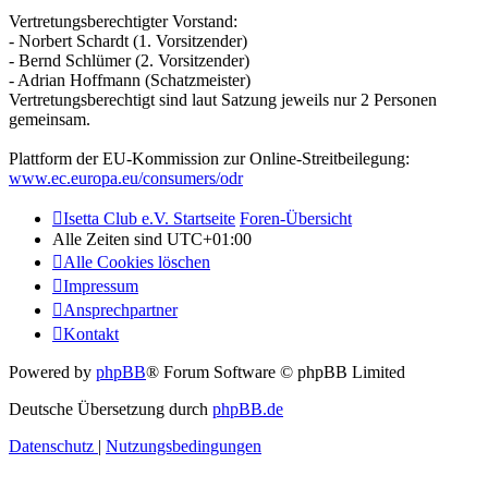
Vertretungsberechtigter Vorstand:
- Norbert Schardt (1. Vorsitzender)
- Bernd Schlümer (2. Vorsitzender)
- Adrian Hoffmann (Schatzmeister)
Vertretungsberechtigt sind laut Satzung jeweils nur 2 Personen
gemeinsam.
Plattform der EU-Kommission zur Online-Streitbeilegung:
www.ec.europa.eu/consumers/odr
Isetta Club e.V. Startseite
Foren-Übersicht
Alle Zeiten sind
UTC+01:00
Alle Cookies löschen
Impressum
Ansprechpartner
Kontakt
Powered by
phpBB
® Forum Software © phpBB Limited
Deutsche Übersetzung durch
phpBB.de
Datenschutz
|
Nutzungsbedingungen