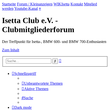
Startseite
Forum / Kleinanzeigen
WIKIsetta
Kontakt
Mitglied
werden
Youtube-Kanal
≡
Isetta Club e.V. -
Clubmitgliederforum
Der Treffpunkt für Isetta-, BMW 600- und BMW 700-Enthusiasten
Zum Inhalt
Erweiterte
Suche
Suche
Schnellzugriff
Unbeantwortete Themen
Aktive Themen
Suche
Dark mode