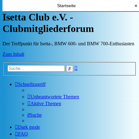
Startseite
≡
Isetta Club e.V. -
Clubmitgliederforum
Der Treffpunkt für Isetta-, BMW 600- und BMW 700-Enthusiasten
Zum Inhalt
Erweiterte
Suche
Suche
Schnellzugriff
Unbeantwortete Themen
Aktive Themen
Suche
Dark mode
FAQ