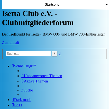
Startseite
≡
Isetta Club e.V. -
Clubmitgliederforum
Der Treffpunkt für Isetta-, BMW 600- und BMW 700-Enthusiasten
Zum Inhalt
Erweiterte
Suche
Suche
Schnellzugriff
Unbeantwortete Themen
Aktive Themen
Suche
Dark mode
FAQ