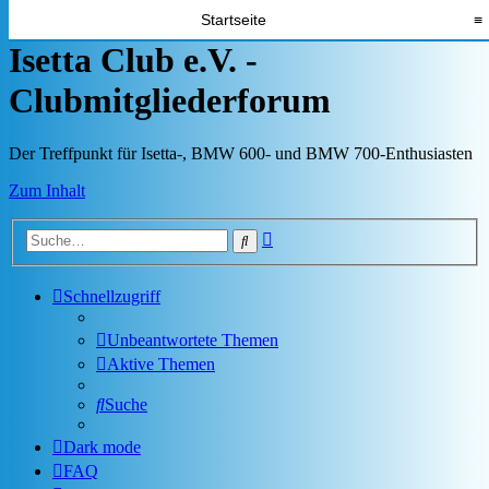
Startseite
≡
Isetta Club e.V. -
Clubmitgliederforum
Der Treffpunkt für Isetta-, BMW 600- und BMW 700-Enthusiasten
Zum Inhalt
Erweiterte
Suche
Suche
Schnellzugriff
Unbeantwortete Themen
Aktive Themen
Suche
Dark mode
FAQ