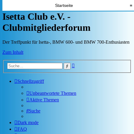
Startseite
≡
Isetta Club e.V. -
Clubmitgliederforum
Der Treffpunkt für Isetta-, BMW 600- und BMW 700-Enthusiasten
Zum Inhalt
Erweiterte
Suche
Suche
Schnellzugriff
Unbeantwortete Themen
Aktive Themen
Suche
Dark mode
FAQ