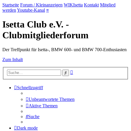
Startseite
Forum / Kleinanzeigen
WIKIsetta
Kontakt
Mitglied
werden
Youtube-Kanal
≡
Isetta Club e.V. -
Clubmitgliederforum
Der Treffpunkt für Isetta-, BMW 600- und BMW 700-Enthusiasten
Zum Inhalt
Erweiterte
Suche
Suche
Schnellzugriff
Unbeantwortete Themen
Aktive Themen
Suche
Dark mode