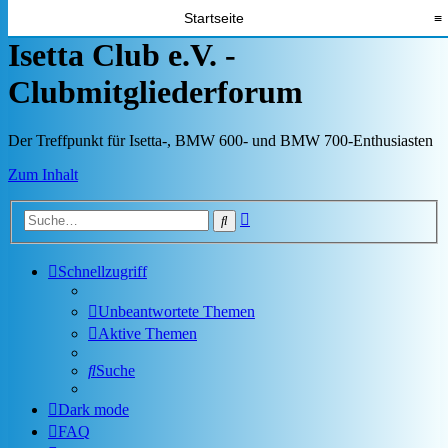
Startseite
≡
Isetta Club e.V. -
Clubmitgliederforum
Der Treffpunkt für Isetta-, BMW 600- und BMW 700-Enthusiasten
Zum Inhalt
Erweiterte
Suche
Suche
Schnellzugriff
Unbeantwortete Themen
Aktive Themen
Suche
Dark mode
FAQ