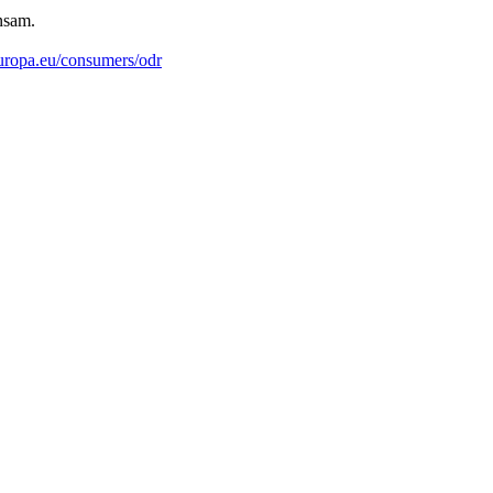
nsam.
ropa.eu/consumers/odr