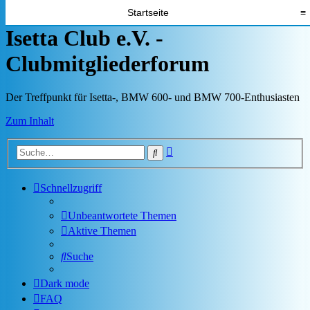
Startseite
≡
Isetta Club e.V. -
Clubmitgliederforum
Der Treffpunkt für Isetta-, BMW 600- und BMW 700-Enthusiasten
Zum Inhalt
Erweiterte
Suche
Suche
Schnellzugriff
Unbeantwortete Themen
Aktive Themen
Suche
Dark mode
FAQ