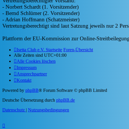
Vertretungsberechtigter Vorstand:
- Norbert Schardt (1. Vorsitzender)
- Bernd Schlümer (2. Vorsitzender)
- Adrian Hoffmann (Schatzmeister)
Vertretungsberechtigt sind laut Satzung jeweils nur 2 Pe
Plattform der EU-Kommission zur Online-Streitbeilegun
Isetta Club e.V. Startseite
Foren-Übersicht
Alle Zeiten sind
UTC+01:00
Alle Cookies löschen
Impressum
Ansprechpartner
Kontakt
Powered by
phpBB
® Forum Software © phpBB Limited
Deutsche Übersetzung durch
phpBB.de
Datenschutz
|
Nutzungsbedingungen