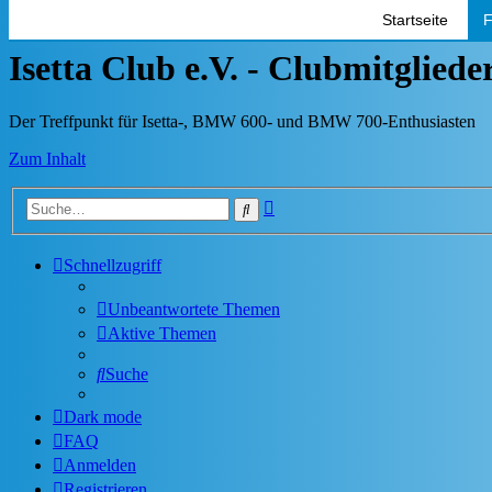
Startseite
F
Isetta Club e.V. - Clubmitglied
Der Treffpunkt für Isetta-, BMW 600- und BMW 700-Enthusiasten
Zum Inhalt
Erweiterte
Suche
Suche
Schnellzugriff
Unbeantwortete Themen
Aktive Themen
Suche
Dark mode
FAQ
Anmelden
Registrieren