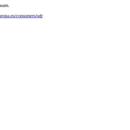
nsam.
ropa.eu/consumers/odr