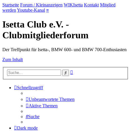
Startseite
Forum / Kleinanzeigen
WIKIsetta
Kontakt
Mitglied
werden
Youtube-Kanal
≡
Isetta Club e.V. -
Clubmitgliederforum
Der Treffpunkt für Isetta-, BMW 600- und BMW 700-Enthusiasten
Zum Inhalt
Erweiterte
Suche
Suche
Schnellzugriff
Unbeantwortete Themen
Aktive Themen
Suche
Dark mode