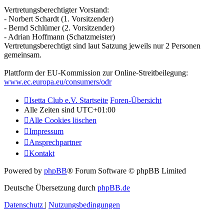
Vertretungsberechtigter Vorstand:
- Norbert Schardt (1. Vorsitzender)
- Bernd Schlümer (2. Vorsitzender)
- Adrian Hoffmann (Schatzmeister)
Vertretungsberechtigt sind laut Satzung jeweils nur 2 Personen
gemeinsam.
Plattform der EU-Kommission zur Online-Streitbeilegung:
www.ec.europa.eu/consumers/odr
Isetta Club e.V. Startseite
Foren-Übersicht
Alle Zeiten sind
UTC+01:00
Alle Cookies löschen
Impressum
Ansprechpartner
Kontakt
Powered by
phpBB
® Forum Software © phpBB Limited
Deutsche Übersetzung durch
phpBB.de
Datenschutz
|
Nutzungsbedingungen