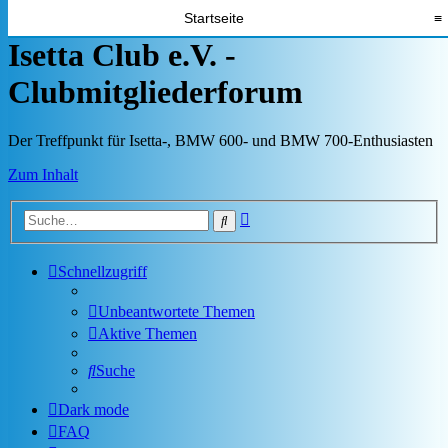
Startseite
≡
Isetta Club e.V. -
Clubmitgliederforum
Der Treffpunkt für Isetta-, BMW 600- und BMW 700-Enthusiasten
Zum Inhalt
Erweiterte
Suche
Suche
Schnellzugriff
Unbeantwortete Themen
Aktive Themen
Suche
Dark mode
FAQ