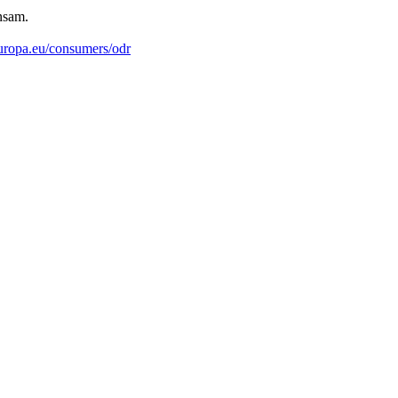
nsam.
ropa.eu/consumers/odr