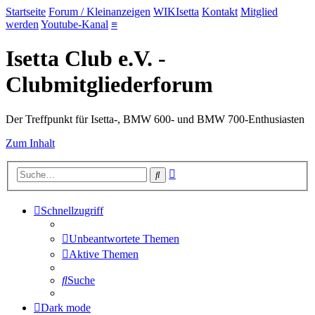
Startseite
Forum / Kleinanzeigen
WIKIsetta
Kontakt
Mitglied
werden
Youtube-Kanal
≡
Isetta Club e.V. -
Clubmitgliederforum
Der Treffpunkt für Isetta-, BMW 600- und BMW 700-Enthusiasten
Zum Inhalt
Erweiterte
Suche
Suche
Schnellzugriff
Unbeantwortete Themen
Aktive Themen
Suche
Dark mode