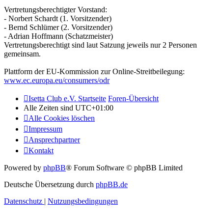
Vertretungsberechtigter Vorstand:
- Norbert Schardt (1. Vorsitzender)
- Bernd Schlümer (2. Vorsitzender)
- Adrian Hoffmann (Schatzmeister)
Vertretungsberechtigt sind laut Satzung jeweils nur 2 Personen
gemeinsam.
Plattform der EU-Kommission zur Online-Streitbeilegung:
www.ec.europa.eu/consumers/odr
Isetta Club e.V. Startseite
Foren-Übersicht
Alle Zeiten sind
UTC+01:00
Alle Cookies löschen
Impressum
Ansprechpartner
Kontakt
Powered by
phpBB
® Forum Software © phpBB Limited
Deutsche Übersetzung durch
phpBB.de
Datenschutz
|
Nutzungsbedingungen