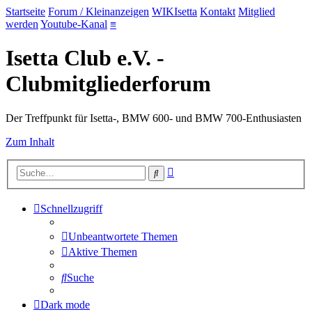
Startseite
Forum / Kleinanzeigen
WIKIsetta
Kontakt
Mitglied
werden
Youtube-Kanal
≡
Isetta Club e.V. -
Clubmitgliederforum
Der Treffpunkt für Isetta-, BMW 600- und BMW 700-Enthusiasten
Zum Inhalt
Erweiterte
Suche
Suche
Schnellzugriff
Unbeantwortete Themen
Aktive Themen
Suche
Dark mode