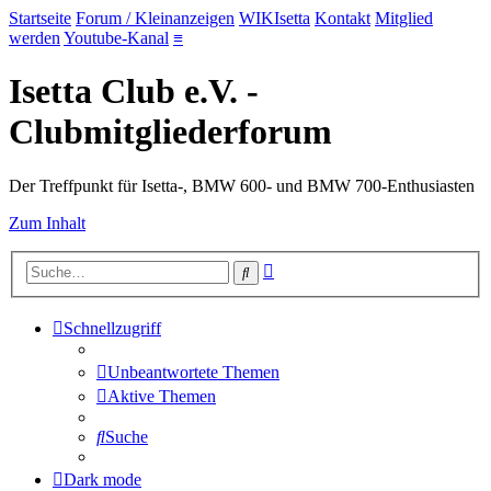
Startseite
Forum / Kleinanzeigen
WIKIsetta
Kontakt
Mitglied
werden
Youtube-Kanal
≡
Isetta Club e.V. -
Clubmitgliederforum
Der Treffpunkt für Isetta-, BMW 600- und BMW 700-Enthusiasten
Zum Inhalt
Erweiterte
Suche
Suche
Schnellzugriff
Unbeantwortete Themen
Aktive Themen
Suche
Dark mode