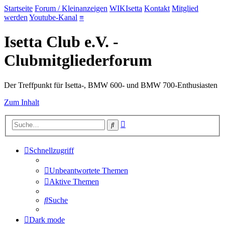
Startseite
Forum / Kleinanzeigen
WIKIsetta
Kontakt
Mitglied
werden
Youtube-Kanal
≡
Isetta Club e.V. -
Clubmitgliederforum
Der Treffpunkt für Isetta-, BMW 600- und BMW 700-Enthusiasten
Zum Inhalt
Erweiterte
Suche
Suche
Schnellzugriff
Unbeantwortete Themen
Aktive Themen
Suche
Dark mode