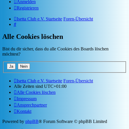
Anmelden
Registrieren
Isetta Club e.V. Startseite
Foren-Übersicht
Suche
Alle Cookies löschen
Bist du dir sicher, dass du alle Cookies des Boards löschen
möchtest?
Isetta Club e.V. Startseite
Foren-Übersicht
Alle Zeiten sind
UTC+01:00
Alle Cookies löschen
Impressum
Ansprechpartner
Kontakt
Powered by
phpBB
® Forum Software © phpBB Limited