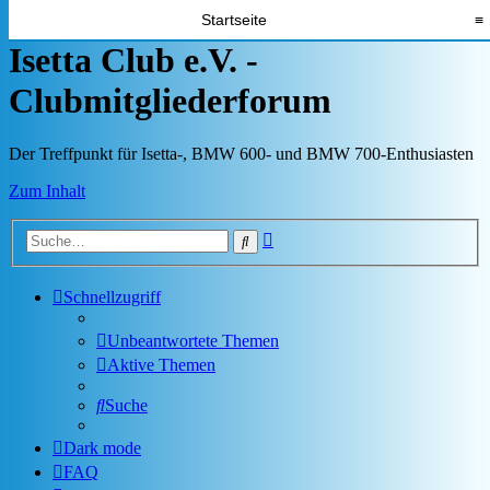
Startseite
≡
Isetta Club e.V. -
Clubmitgliederforum
Der Treffpunkt für Isetta-, BMW 600- und BMW 700-Enthusiasten
Zum Inhalt
Erweiterte
Suche
Suche
Schnellzugriff
Unbeantwortete Themen
Aktive Themen
Suche
Dark mode
FAQ