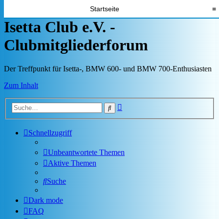
Startseite
≡
Isetta Club e.V. -
Clubmitgliederforum
Der Treffpunkt für Isetta-, BMW 600- und BMW 700-Enthusiasten
Zum Inhalt
Erweiterte
Suche
Suche
Schnellzugriff
Unbeantwortete Themen
Aktive Themen
Suche
Dark mode
FAQ