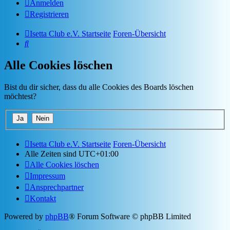
Anmelden
Registrieren
Isetta Club e.V. Startseite
Foren-Übersicht
Suche
Alle Cookies löschen
Bist du dir sicher, dass du alle Cookies des Boards löschen
möchtest?
Isetta Club e.V. Startseite
Foren-Übersicht
Alle Zeiten sind
UTC+01:00
Alle Cookies löschen
Impressum
Ansprechpartner
Kontakt
Powered by
phpBB
® Forum Software © phpBB Limited