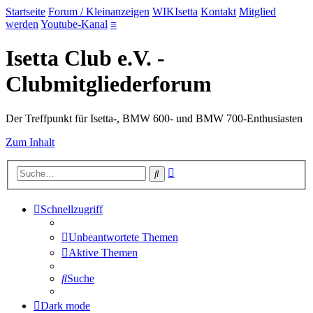
Startseite
Forum / Kleinanzeigen
WIKIsetta
Kontakt
Mitglied
werden
Youtube-Kanal
≡
Isetta Club e.V. -
Clubmitgliederforum
Der Treffpunkt für Isetta-, BMW 600- und BMW 700-Enthusiasten
Zum Inhalt
Erweiterte
Suche
Suche
Schnellzugriff
Unbeantwortete Themen
Aktive Themen
Suche
Dark mode