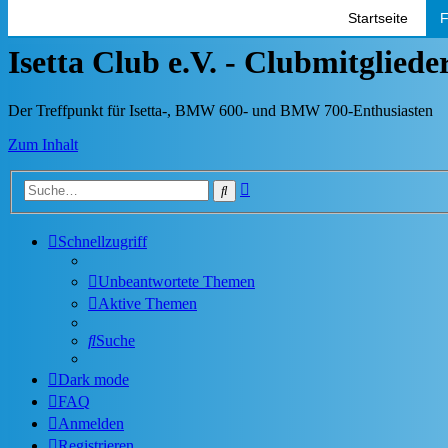
Startseite
F
Isetta Club e.V. - Clubmitglied
Der Treffpunkt für Isetta-, BMW 600- und BMW 700-Enthusiasten
Zum Inhalt
Erweiterte
Suche
Suche
Schnellzugriff
Unbeantwortete Themen
Aktive Themen
Suche
Dark mode
FAQ
Anmelden
Registrieren