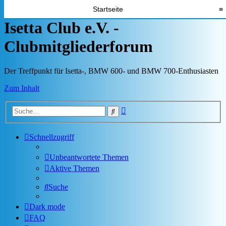
Startseite
≡
Isetta Club e.V. -
Clubmitgliederforum
Der Treffpunkt für Isetta-, BMW 600- und BMW 700-Enthusiasten
Zum Inhalt
Erweiterte
Suche
Suche
Schnellzugriff
Unbeantwortete Themen
Aktive Themen
Suche
Dark mode
FAQ