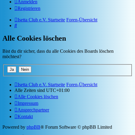
Anmelden
Registrieren
Isetta Club e.V. Startseite
Foren-Übersicht
Suche
Alle Cookies löschen
Bist du dir sicher, dass du alle Cookies des Boards löschen
möchtest?
Isetta Club e.V. Startseite
Foren-Übersicht
Alle Zeiten sind
UTC+01:00
Alle Cookies löschen
Impressum
Ansprechpartner
Kontakt
Powered by
phpBB
® Forum Software © phpBB Limited