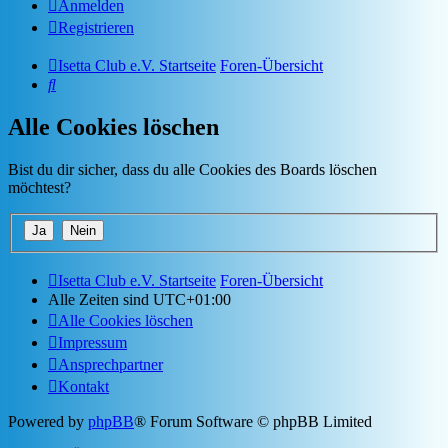
Anmelden
Registrieren
Isetta Club e.V. Startseite
Foren-Übersicht
Suche
Alle Cookies löschen
Bist du dir sicher, dass du alle Cookies des Boards löschen
möchtest?
Isetta Club e.V. Startseite
Foren-Übersicht
Alle Zeiten sind
UTC+01:00
Alle Cookies löschen
Impressum
Ansprechpartner
Kontakt
Powered by
phpBB
® Forum Software © phpBB Limited