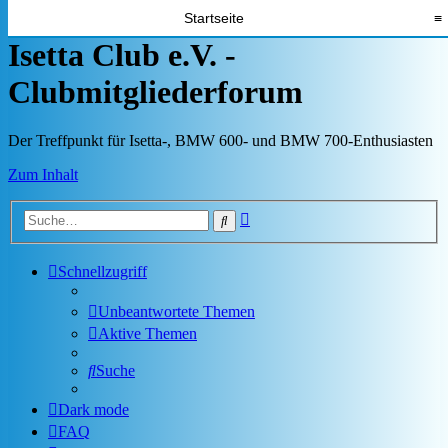
Startseite
≡
Isetta Club e.V. -
Clubmitgliederforum
Der Treffpunkt für Isetta-, BMW 600- und BMW 700-Enthusiasten
Zum Inhalt
Erweiterte
Suche
Suche
Schnellzugriff
Unbeantwortete Themen
Aktive Themen
Suche
Dark mode
FAQ