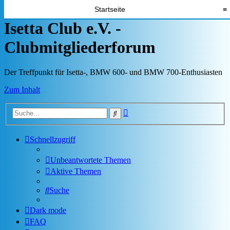
Startseite
≡
Isetta Club e.V. -
Clubmitgliederforum
Der Treffpunkt für Isetta-, BMW 600- und BMW 700-Enthusiasten
Zum Inhalt
Erweiterte
Suche
Suche
Schnellzugriff
Unbeantwortete Themen
Aktive Themen
Suche
Dark mode
FAQ