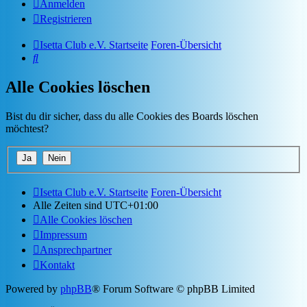
Anmelden
Registrieren
Isetta Club e.V. Startseite
Foren-Übersicht
Suche
Alle Cookies löschen
Bist du dir sicher, dass du alle Cookies des Boards löschen
möchtest?
Isetta Club e.V. Startseite
Foren-Übersicht
Alle Zeiten sind
UTC+01:00
Alle Cookies löschen
Impressum
Ansprechpartner
Kontakt
Powered by
phpBB
® Forum Software © phpBB Limited