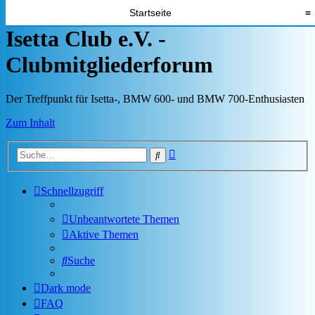
Startseite
≡
Isetta Club e.V. -
Clubmitgliederforum
Der Treffpunkt für Isetta-, BMW 600- und BMW 700-Enthusiasten
Zum Inhalt
Erweiterte
Suche
Suche
Schnellzugriff
Unbeantwortete Themen
Aktive Themen
Suche
Dark mode
FAQ