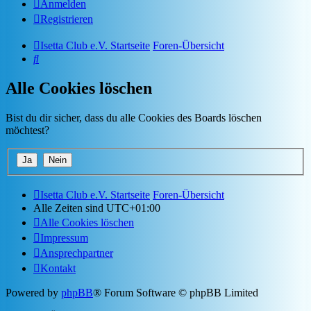
Anmelden
Registrieren
Isetta Club e.V. Startseite
Foren-Übersicht
Suche
Alle Cookies löschen
Bist du dir sicher, dass du alle Cookies des Boards löschen
möchtest?
Isetta Club e.V. Startseite
Foren-Übersicht
Alle Zeiten sind
UTC+01:00
Alle Cookies löschen
Impressum
Ansprechpartner
Kontakt
Powered by
phpBB
® Forum Software © phpBB Limited