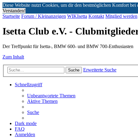
Diese Website nutzt Cookies, um dir den bestmöglichen Komfort bei 
Verstanden!
Startseite
Forum / Kleinanzeigen
WIKIsetta
Kontakt
Mitglied werden
Isetta Club e.V. - Clubmitglied
Der Treffpunkt für Isetta-, BMW 600- und BMW 700-Enthusiasten
Zum Inhalt
Erweiterte Suche
Suche
Schnellzugriff
Unbeantwortete Themen
Aktive Themen
Suche
Dark mode
FAQ
Anmelden