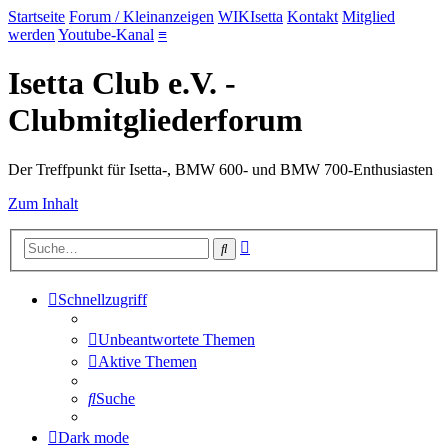
Startseite
Forum / Kleinanzeigen
WIKIsetta
Kontakt
Mitglied
werden
Youtube-Kanal
≡
Isetta Club e.V. -
Clubmitgliederforum
Der Treffpunkt für Isetta-, BMW 600- und BMW 700-Enthusiasten
Zum Inhalt
Erweiterte
Suche
Suche
Schnellzugriff
Unbeantwortete Themen
Aktive Themen
Suche
Dark mode