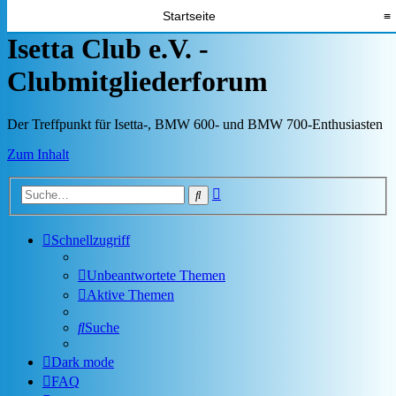
Startseite
≡
Isetta Club e.V. -
Clubmitgliederforum
Der Treffpunkt für Isetta-, BMW 600- und BMW 700-Enthusiasten
Zum Inhalt
Erweiterte
Suche
Suche
Schnellzugriff
Unbeantwortete Themen
Aktive Themen
Suche
Dark mode
FAQ