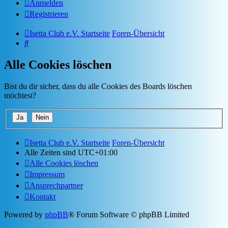
Anmelden
Registrieren
Isetta Club e.V. Startseite
Foren-Übersicht
Suche
Alle Cookies löschen
Bist du dir sicher, dass du alle Cookies des Boards löschen
möchtest?
Isetta Club e.V. Startseite
Foren-Übersicht
Alle Zeiten sind
UTC+01:00
Alle Cookies löschen
Impressum
Ansprechpartner
Kontakt
Powered by
phpBB
® Forum Software © phpBB Limited