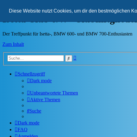
Startseite
F
Diese Website nutzt Cookies, um dir den bestmöglichen Ko
Isetta Club e.V. - Clubmitglied
Der Treffpunkt für Isetta-, BMW 600- und BMW 700-Enthusiasten
Zum Inhalt
Erweiterte
Suche
Suche
Schnellzugriff
Dark mode
Unbeantwortete Themen
Aktive Themen
Suche
Dark mode
FAQ
Anmelden