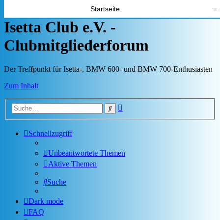
Startseite
≡
Isetta Club e.V. -
Clubmitgliederforum
Der Treffpunkt für Isetta-, BMW 600- und BMW 700-Enthusiasten
Zum Inhalt
Erweiterte
Suche
Suche
Schnellzugriff
Unbeantwortete Themen
Aktive Themen
Suche
Dark mode
FAQ