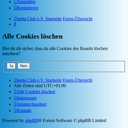
Anmelden
Registrieren
Isetta Club e.V. Startseite
Foren-Übersicht
Suche
Alle Cookies löschen
Bist du dir sicher, dass du alle Cookies des Boards löschen
möchtest?
Isetta Club e.V. Startseite
Foren-Übersicht
Alle Zeiten sind
UTC+01:00
Alle Cookies löschen
Impressum
Ansprechpartner
Kontakt
Powered by
phpBB
® Forum Software © phpBB Limited