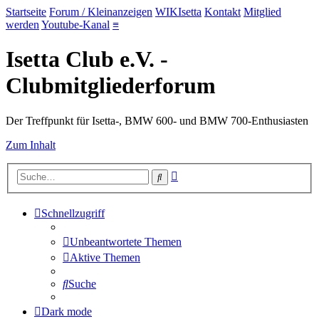
Startseite
Forum / Kleinanzeigen
WIKIsetta
Kontakt
Mitglied
werden
Youtube-Kanal
≡
Isetta Club e.V. -
Clubmitgliederforum
Der Treffpunkt für Isetta-, BMW 600- und BMW 700-Enthusiasten
Zum Inhalt
Erweiterte
Suche
Suche
Schnellzugriff
Unbeantwortete Themen
Aktive Themen
Suche
Dark mode